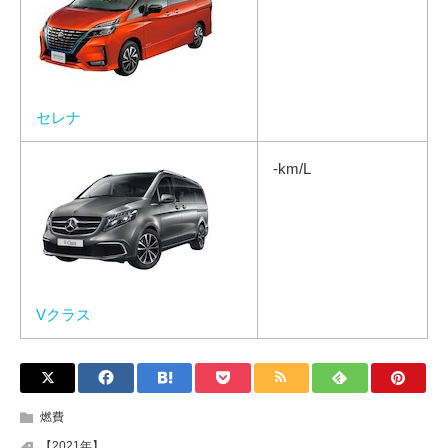
セレナ
-km/L
Vクラス
燃費
【2021年】