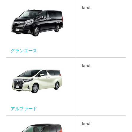
-km/L
グランエース
-km/L
アルファード
-km/L