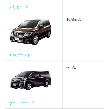
デリカD：5
10.8km/L
エルグランド
-km/L
ヴェルファイア