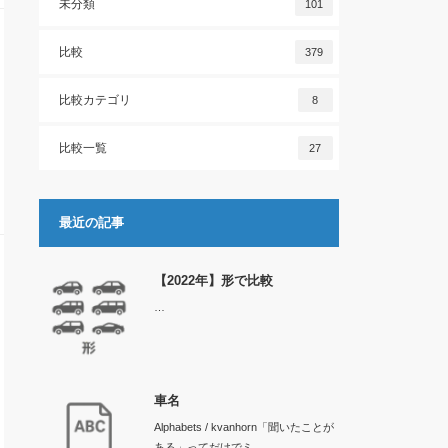
未分類
101
比較
379
比較カテゴリ
8
比較一覧
27
最近の記事
【2022年】形で比較
…
車名
Alphabets / kvanhorn「聞いたことが
ある」ってだけでミ…