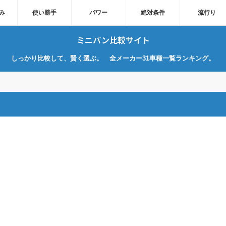
み
使い勝手
パワー
絶対条件
流行り
ミニバン比較サイト
しっかり比較して、賢く選ぶ。 全メーカー31車種一覧ランキング。