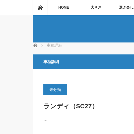
ホーム
HOME
大きさ
選ぶ楽し
ホーム
車種詳細
車種詳細
未分類
ランディ（SC27）
…