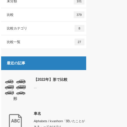
未分類
101
比較
379
比較カテゴリ
8
比較一覧
27
最近の記事
【2022年】形で比較
…
車名
Alphabets / kvanhorn「聞いたことが
ある」ってだけでミ…